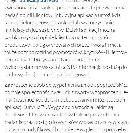
Dzięki
aplikacji SurvGo™
można tworzyć
kwestionariusze ankiet przeznaczone do prowadzenia
badań opinii klientów. Intuicyjna aplikacja umożliwia
samodzielne kreowanie ankiet lub wykorzystanie
istniejących już szablonów. Dzięki aplikacji można
szybko uzyskać opinie klientów na temat jakości
produktów i usług oferowanych przez Twoją firmę, a
także poznać rozkład promotorów, krytyków i klientów
neutralnych. Pozyskane dzięki badaniom z
wykorzystaniem wskaźnika NPS informacje posłużą do
budowy silnej strategii marketingowej.
Zaproszenie osób do wypełnienia ankiet, poprzez SMS,
portale społecznościowe, link zawarty w zaproszeniu e-
mail) jest możliwe dzięki rozbudowanym możliwościom
aplikacji SurvGo™. Wygodne narzędzia, jakim są
możliwość filtrowania ankiet w trakcie prowadzenia
badania oraz dostęp do wyników w czasie rzeczywistym
pozwala modyfikować badanie ze względu na potrzeby