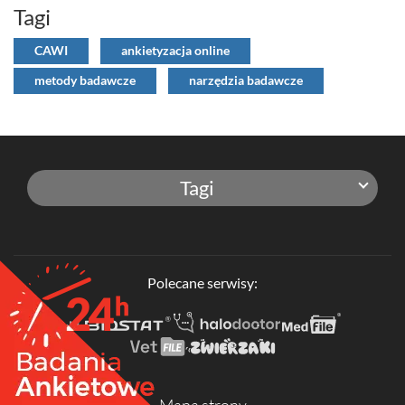
Tagi
CAWI
ankietyzacja online
metody badawcze
narzędzia badawcze
Tagi
Polecane serwisy:
Mapa strony