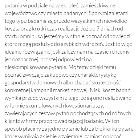
pytania w podziale na wiek, płeć, zamieszkiwane
województwo czy miasto badanych. Sporymi zaletami
tego typu badania są przede wszystkim ich niewielkie
koszta oraz krótki czas realizacji. Już po 7 dniach od
startu omnibusa jesteśmy w stanie poznać odpowiedzi,
które mogą posłużyć do szybkich wdrożeń. Jest to więc
idealne rozwiązanie jeśli zależy nam na czasie i chcemy
jednoznacznej, prostej odpowiedzi na
nieskomplikowane pytanie. Możemy dzięki temu
poznać zwyczaje zakupowe czy charakterystykę
gospodarstw domowych albo zbadać skuteczność
konkretnej kampanii marketingowej. Niski koszt badań
wynika przede wszystkim z tego, że są one realizowane
w formie skumulowanych kwestionariuszy,
zawierających zestaw pytań pochodzących od różnych
klientów firmy przeprowadzającej badanie. W ten
sposób płacimy za jedno pytanie lub za blok kilku pytań,
które wynikają z siebie wzajemnie, zamiast opłacać