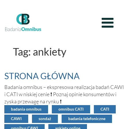
Tag: ankiety
STRONA GŁÓWNA
Badania omnibus – ekspresowa realizacja badań CAWI
i CATI w niskiej cenie ❗ Poznaj opinie konsumentów i
zyska przewagę na rynku ❗
badania omnibus
omnibus CATI
CATI
CAWI
sondaż
badania telefoniczne
omnibus CAWI
ankiety online