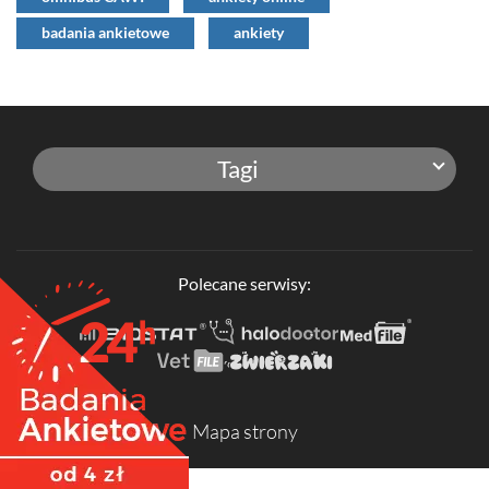
badania ankietowe
ankiety
Tagi
Polecane serwisy:
Mapa strony