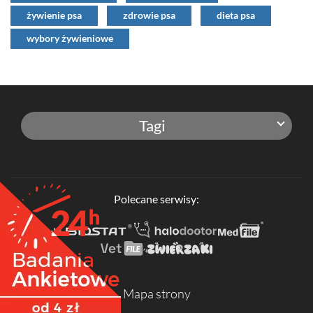
żywienie psa
zdrowie psa
dieta psa
wybory żywieniowe
Tagi
Polecane serwisy:
Mapa strony