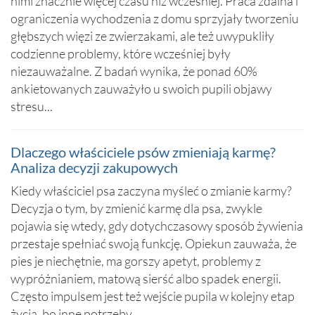
nimi znacznie więcej czasu niż wcześniej. Praca zdalna i
ograniczenia wychodzenia z domu sprzyjały tworzeniu
głębszych więzi ze zwierzakami, ale też uwypukliły
codzienne problemy, które wcześniej były
niezauważalne. Z badań wynika, że ponad 60%
ankietowanych zauważyło u swoich pupili objawy
stresu...
Dlaczego właściciele psów zmieniają karmę?
Analiza decyzji zakupowych
Kiedy właściciel psa zaczyna myśleć o zmianie karmy?
Decyzja o tym, by zmienić karmę dla psa, zwykle
pojawia się wtedy, gdy dotychczasowy sposób żywienia
przestaje spełniać swoją funkcję. Opiekun zauważa, że
pies je niechętnie, ma gorszy apetyt, problemy z
wypróżnianiem, matową sierść albo spadek energii.
Często impulsem jest też wejście pupila w kolejny etap
życia, bo inne potrzeby...